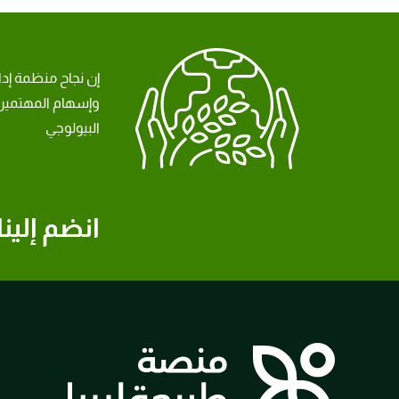
إن نجاح منظمة إد
وإسهام المهتمين 
البيولوجي
انضم إلينا