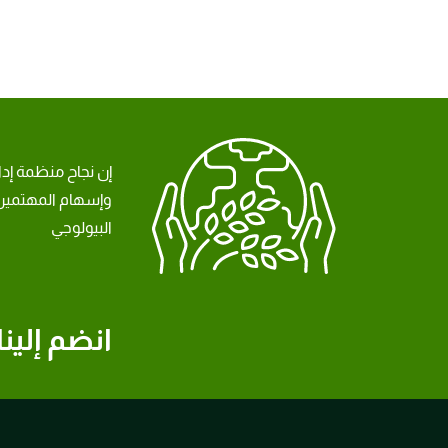
إن نجاح منظمة إد
وإسهام المهتمين 
البيولوجي
انضم إلينا