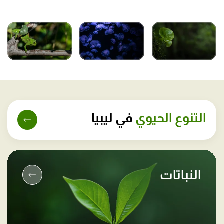
التنوع الحيوي
في ليبيا
النباتات