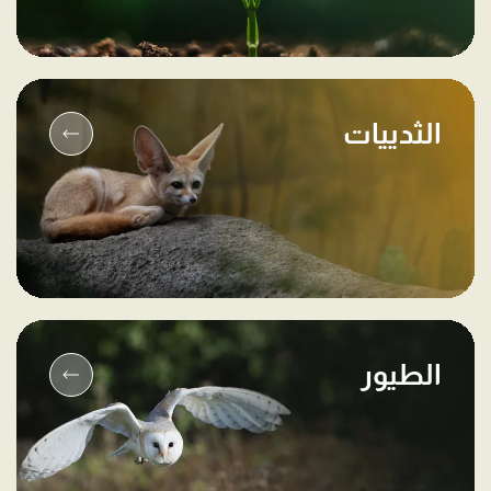
الثدييات
الطيور