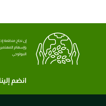
إن نجاح منظمة إد
وإسهام المهتمين 
البيولوجي
انضم إلينا