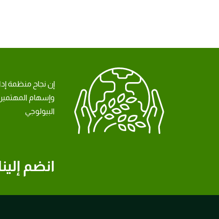
إن نجاح منظمة إد
وإسهام المهتمين 
البيولوجي
انضم إلينا