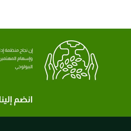
إن نجاح منظمة إد
وإسهام المهتمين 
البيولوجي
انضم إلينا