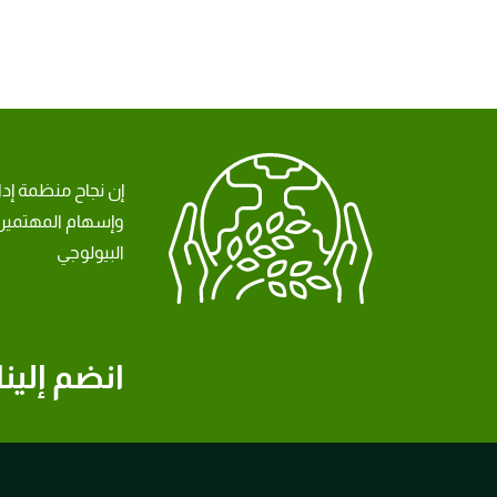
إن نجاح منظمة إد
وإسهام المهتمين 
البيولوجي
انضم إلينا