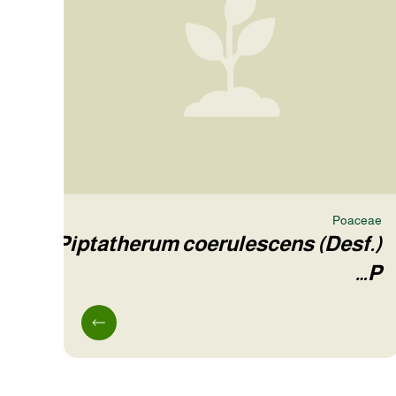
Poaceae
Piptatherum coerulescens (Desf.)
P…