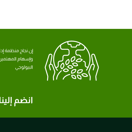
إن نجاح منظمة إد
وإسهام المهتمين 
البيولوجي
انضم إلينا