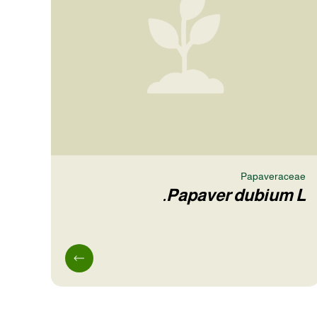
Papaveraceae
Papaver dubium L.