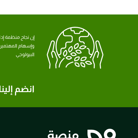
إن نجاح منظمة إد
وإسهام المهتمين 
البيولوجي
انضم إلينا