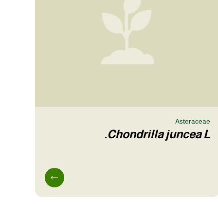
Asteraceae
Chondrilla juncea L.