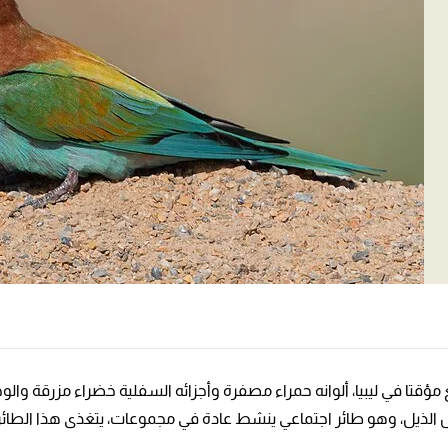
مؤقتا في ليبيا، ألوانه حمراء مصفرة وأجزائه السفلية خضراء مزرقة وال
لذيل، وهو طائر اجتماعي ينشط عادة في مجموعات، يتغذى هذا الطائر 