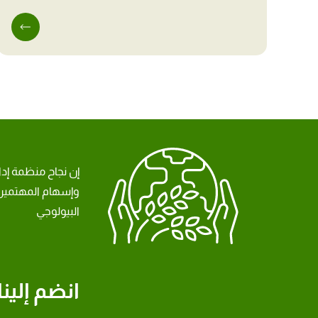
إن نجاح منظمة إد
وإسهام المهتمين 
البيولوجي
انضم إلينا