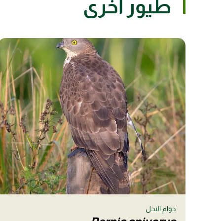
طيور أخرى
حوام النحل