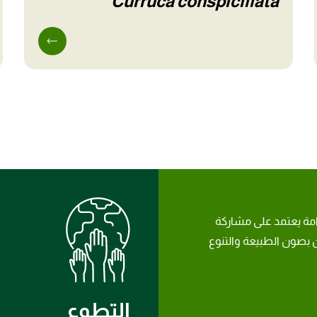
Curruca conspicillata
امة يعتمد على مشاركة
بصون الطبيعة والتنوع
التطوع