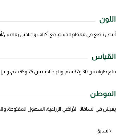
اللون
أبيض ناصع في معظم الجسم، مع أكتاف وجناحين رماديين/أس
القياس
يبلغ طوله بين 30 و37 سم، وباع جناحيه بين 75 و95 سم، ويتراوح وزنه بين 200 و350 غرامًا تقريبًا.
الموطن
يعيش في السافانا، الأراضي الزراعية، السهول المفتوحة، و
السابق