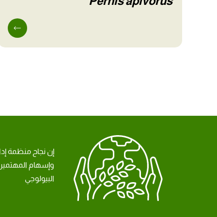
Pernis apivorus
إن نجاح منظمة إد
وإسهام المهتمين 
البيولوجي