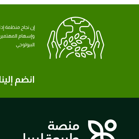
إن نجاح منظمة إد
وإسهام المهتمين 
البيولوجي
انضم إلينا