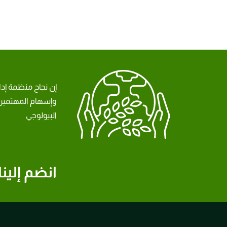
إن نجاح منظمة إد
وإسهام المهتمين 
البيولوجي
انضم إلينا