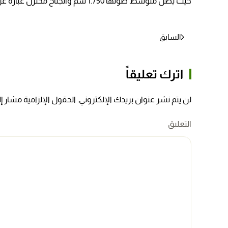
حيث يصل متوسط طولها 1.750 سم والجناح مختزل عبارة عن زائدة قصيرة جداً سرعان ما تنفصل على البذرة ، وتزن البذرة الواحدة 1 جرام
السابق
اترك تعليقاً
لن يتم نشر عنوان بريدك الإلكتروني. الحقول الإلزامية مشار إلي
التعليق