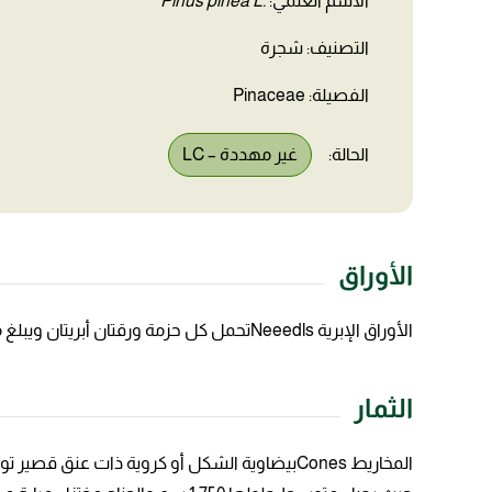
الاسم العلمي:
.Pinus pinea L
التصنيف: شجرة
الفصيلة: Pinaceae
الحالة:
غير مهددة – LC
الأوراق
الأوراق الإبرية Neeedlsتحمل كل حزمة ورقتان أبريتان ويبلغ متوسط طول الورقة 8.28 سم ويصل الوزن الجاف لـ 100 ورقة أبرية 3.8 جم.
الثمار