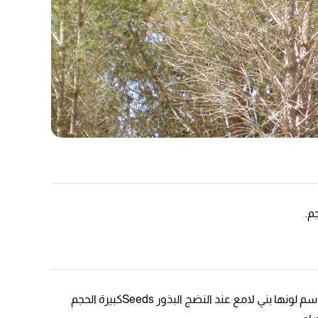
المخاريط Conesبيضاوية الشكل أو كروية ذات عنق قصير توجد مفردة أو متجمعة على الفرع متوسط طولها9.23 سم وعرضها6.711 سم لونها بني لامع عند النضج البذور Seedsكبيرة الحجم