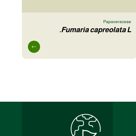
Papaveraceae
Fumaria capreolata L.