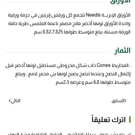
الأوراق الإبريـــة Needls تتجمع كل ورقتين إبريتين في حزمة ورقية
واحدة الأوراق لونها أخضر فاتح مصفر ناعمة الملمس طرية حافة
الورقة مسننة، يبلغ متوسط طولها 8.82،7.825 سم
الثمار
، المخاريط Cones ذات شكل مخروطي مستطيل لونها أخضر قبل
إكتمال النضج وعندما تنضج يصبح لونها بني محمر لامع ، ويبلغ
متوسط طولها 6،8 سم وعرضه 2،3سم
السابق
التالي
اترك تعليقاً
لن يتم نشر عنوان بريدك الإلكتروني. الحقول الإلزامية مشار إليها بـ