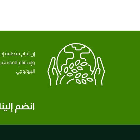
إن نجاح منظمة إد
وإسهام المهتمين 
البيولوجي
انضم إلينا