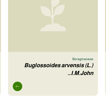
Boraginaceae
Buglossoides arvensis (L.)
I.M.John…