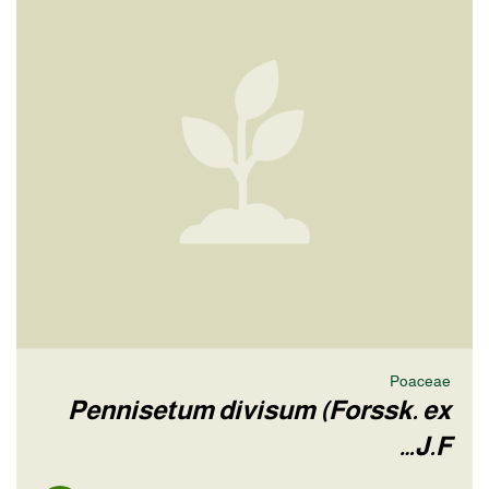
Poaceae
Pennisetum divisum (Forssk. ex
J.F…