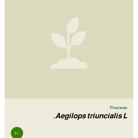
Poaceae
Aegilops triuncialis L.