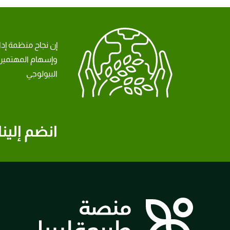
إن نجاح منظمة إد
وإسهام المهتمين 
البيولوجي
انضم إلينا