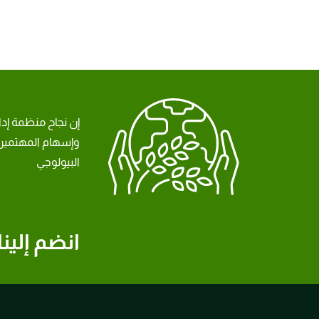
إن نجاح منظمة إد
وإسهام المهتمين 
البيولوجي
انضم إلينا