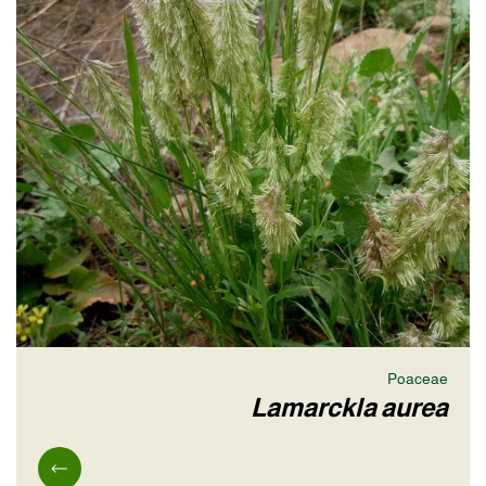
Poaceae
Lamarckla aurea