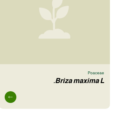
Poaceae
Briza maxima L.