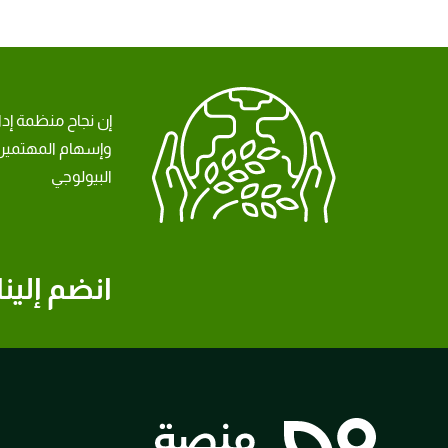
إن نجاح منظمة إد
وإسهام المهتمين 
البيولوجي
انضم إلينا