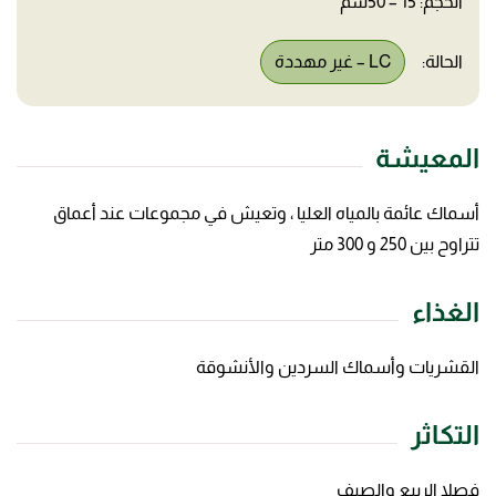
الحجم: 15 – 50سم
الحالة:
LC – غير مهددة
المعيشة
أسماك عائمة بالمياه العليا ، وتعيش في مجموعات عند أعماق
تتراوح بين 250 و 300 متر
الغذاء
القشريات وأسماك السردين والأنشوقة
التكاثر
فصلا الربيع والصيف