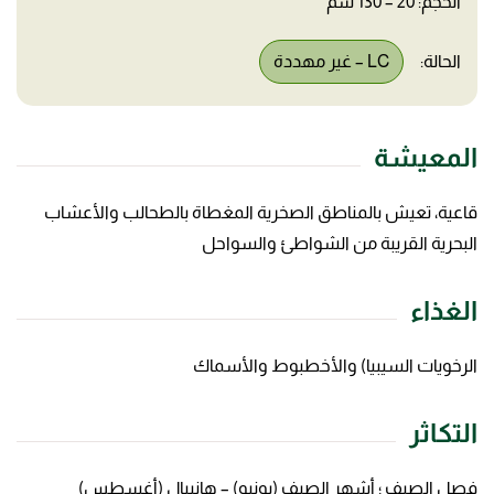
الحجم: 20 – 130 سم
الحالة:
LC – غير مهددة
المعيشة
قاعية، تعيش بالمناطق الصخرية المغطاة بالطحالب والأعشاب
البحرية القريبة من الشواطئ والسواحل
الغذاء
الرخويات السيبيا) والأخطبوط والأسماك
التكاثر
فصل الصيف ؛ أشهر الصيف (يونيو) – هانيبال (أغسطس)