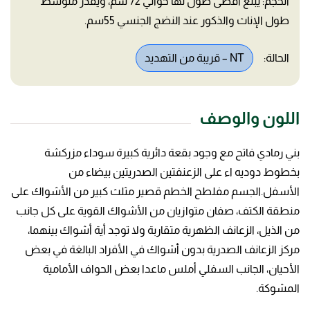
الحجم: يبلغ أقصى طول لها حوالي 72 سم، ويقدر متوسط
طول الإناث والذكور عند النضج الجنسي 55سم.
الحالة:
NT – قريبة من التهديد
اللون والوصف
بني رمادي فاتح مع وجود بقعة دائرية كبيرة سوداء مزركشة
بخطوط دوديه اء على الزعنفتين الصدريتين بيضاء من
الأسفل.الجسم مفلطح الخطم قصير مثلث كبير من الأشواك على
منطقة الكتف، صفان متوازیان من الأشواك القوية على كل جانب
من الذيل، الزعانف الظهرية متقاربة ولا توجد أية أشواك بينهما،
مركز الزعانف الصدرية بدون أشواك في الأفراد البالغة في بعض
الأحيان، الجانب السفلي أملس ماعدا بعض الحواف الأمامية
المشوكة.