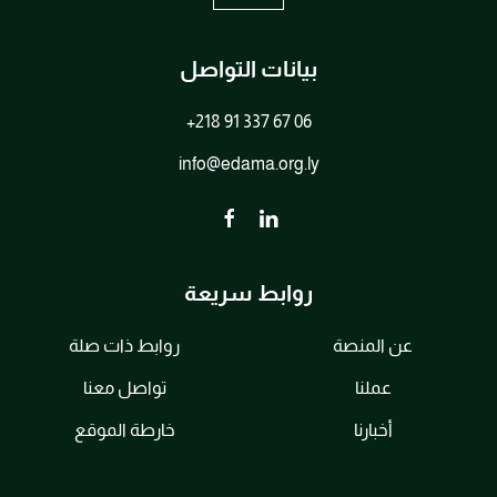
بيانات التواصل
+218 91 337 67 06
info@edama.org.ly
روابط سريعة
عن المنصة
روابط ذات صلة
عملنا
تواصل معنا
أخبارنا
خارطة الموقع