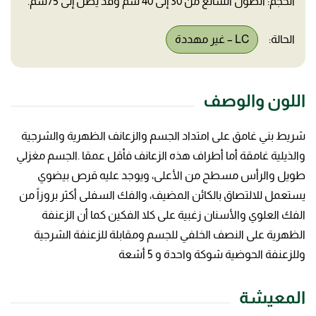
الحجم: الطول الشائع من 30 إلى 40 سم وقد يصل إلى 75سم.
الحالة:
LC – غير مهددة
اللون والوصف
شريط بني غامق على امتداد الجسم والزعانف الظهرية والشرجية
والذيلية غامقة أما أطراف هذه الزعانف فأقل عمقا .الجسم مغزلي
طويل والرأس مسطح من الأعلى، ويوجد عليه قرص بيضوي
يستعمل للالتصاق بالكائن المضيف، والفك السفلى أكثر بروزاً من
الفك العلوي والأسنان زغبية على كلا الفكين كما أن الزعنفة
الظهرية على النصف الخلفي للجسم ومقابلة للزعنفة الشرجية
وللزعنفة الحوضية شوكة واحدة و 5 أشعة
المعيشة