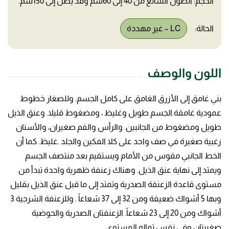
الحجم: الطول الشائع من 40 إلى 60سم وقد يصل إلى 150سم.
الحالة:
LC – غير مهددة
اللون والوصف
بني غامق إلى الأزرق الغامق على كامل الجسم. وللصغار خطوط
عمودية غامقة.الجسم طويل وغليظ ، ومضغوط قليلا. وعنق الذيل
طويل ومضغوط من الجانبين. والرأس والفم صغيران، والأسنان
زغبية صغيرة في صف واحد على كلا الفكين والجلد .غليظ. كما أن
الخط الجانبي مقوس من الأمام ويستقيم بعد منتصف الجسم
ويمتد إلى نهاية عنق الذيل. وهناك زعنفة ظهرية واحدة تبدأ من
مستوى قاعدة الزعنفة الصدرية وتمتد إلى ما قبل عنق الذيل بقليل
وبها 5 أشواك ضعيفة ومن 32 إلى 37 شعاعاً . وللزعنفة الشرجية 3
أشواك ومن 20 إلى 23 شعاعاً. الزعنفتان الصدرية والحوضية
صغيرتان وفي نفس تماله المستوى.