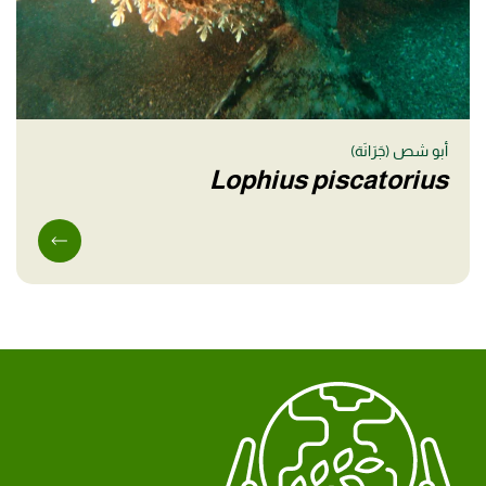
أبو شص (جَرَانَة)
Lophius piscatorius