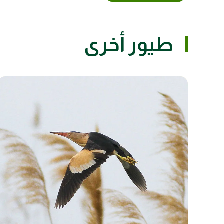
طيور أخرى