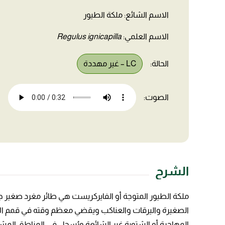
الاسم الشائع: ملكة الطيور
الاسم العلمي:
Regulus ignicapilla
الحالة:
LC – غير مهددة
الصوت:
الشرح
ملكة الطيور المتوجة أو الفايركريست هي طائر مغرد صغير جد
الصغيرة واليرقات والعناكب ويقضي معظم وقته في قمم الأش
المهاجرة أو الشتوية غير الشائعة ويُسجل في المناطق المش