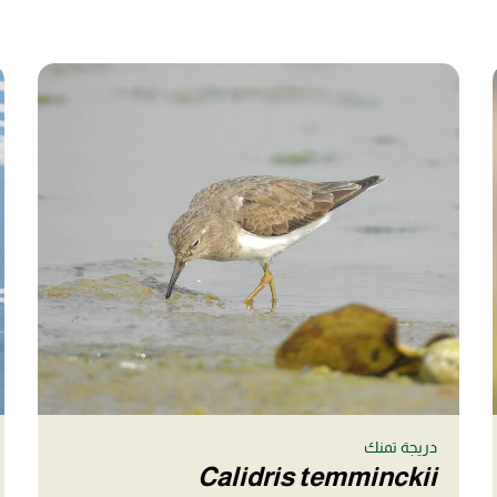
دريجة تمنك
Calidris temminckii