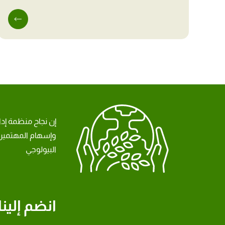
إن نجاح منظمة إد
وإسهام المهتمين 
البيولوجي
انضم إلينا