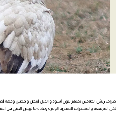
و أطراف ريش الجناحين تظهر بلون أسود و الذيل أبيض و قصير، وجهه 
المرتفعة والمنحدرات الصخرية الوعرة وعادة ما تبيض الانثى في اعشاشها ال