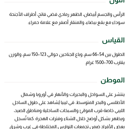
الرأس والجسم أبيضان، الظهر رمادي فضي فاتح، أطراف الأجنحة
سوداء مع بقع بيضاء، والمنقار أصفر مع علامة حمراء.
القياس
الطول بين 54–66 سم، وباع الجناحين حوالي 123–150 سم، والوزن
يقارب 700–1500 غرام.
الموطن
ينتشر على السواحل والبحيرات والأنهار في أوروبا وشمال
الأطلسي والبحر المتوسط. في ليبيا يُشاهد على طول الساحل
الليبي خاصة قرب الموانئ والسبخات الساحلية ومناطق الصيد،
ويظهر بشكل أوضح خلال الشتاء وفترات الهجرة. كما تُسجل
بعض الأفراد ضمن تجمعات النوارس المختلطة في غرب وشرق