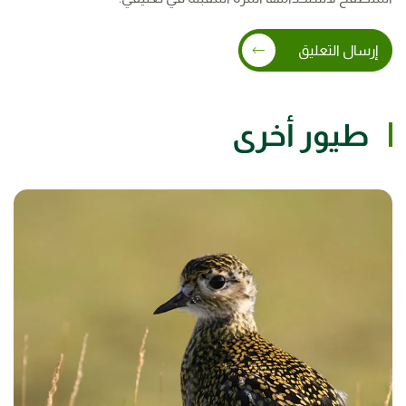
إرسال التعليق
طيور أخرى