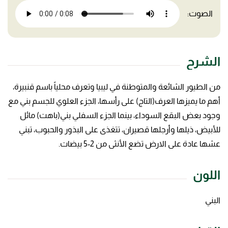
الصوت:
الشرح
من الطيور الشائعة والمتوطنة في ليبيا وتعرف محلياً باسم قنبيرة،
أهم ما يميزها العرف(التاج) على رأسها، الجزء العلوي للجسم بني مع
وجود بعض البقع السوداء، بينما الجزء السفلي بني(باهت) مائل
للأبيض، ذيلها وأرجلها قصيران، تتغذى على البذور والحبوب، تبني
عشها عادة على الارض تضع الأنثى من 2-5 بيضات.
اللون
البني