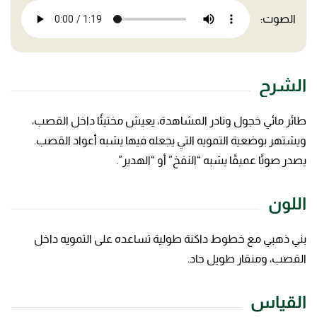
الصوت:
الشرح
طائر مائي خجول ونادر المشاهدة، يعيش مختبئًا داخل القصب،
ويشتهر بوضعية التمويه التي يجعله فيها يشبه أعواد القصب.
يصدر صوتًا عميقًا يشبه “النفخ” أو “الهدير”.
اللون
بني ذهبي مع خطوط داكنة طولية تساعده على التمويه داخل
القصب، ومنقار طويل حاد.
القياس