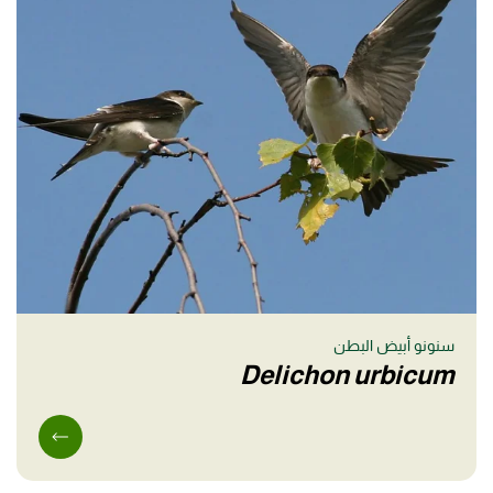
سنونو أبيض البطن
Delichon urbicum