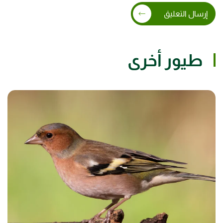
إرسال التعليق
طيور أخرى