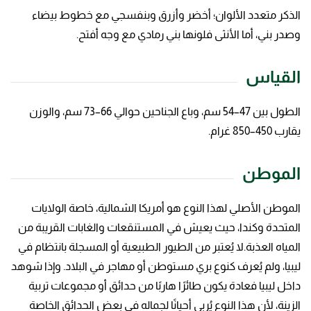
الذكر متعدد الألوان؛ أخضر وأزرق وبنفسجي مع خطوط بيضاء
وصدر بني، أما الأنثى فلونها بني رمادي مع وجه أفتح.
القياس
الطول بين 47–54 سم، وباع الجناحين حوالي 66–73 سم، والوزن
يقارب 450–850 غرام.
الموطن
الموطن الأصلي لهذا النوع هو أمريكا الشمالية، خاصة الولايات
المتحدة وكندا، حيث يعيش في المستنقعات والغابات القريبة من
المياه العذبة.لا يُعتبر من الطيور الطبيعية أو المسجلة بانتظام في
ليبيا، ولم يُعرف كنوع بري مستوطن أو مهاجر في البلاد. وإذا شوهد
داخل ليبيا فعادة يكون طائرًا هاربًا من حدائق أو مجموعات تربية
الزينة، لأن هذا النوع يُربى أحيانًا لجماله في بعض الحدائق الخاصة