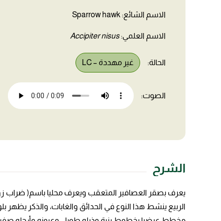
الاسم الشائع: Sparrow hawk
الاسم العلمي:
Accipiter nisus
الحالة:
غير مهددة – LC
الصوت:
الشرح
يعرف بصقر العصافير المتعقب ويعرف محليا باسم( ضراب زوله) 
الربيع ينشط هذا النوع في الحدائق والغابات، والذكر يظهر ب
مخطط عرضيا بخطوط بنية وذيله طويل وعيونه وأرجله صفراء، الع