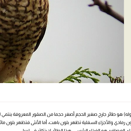
هو طائر جارح صغير الحجم أصغر حجما من الصقور المعروفة ينتمي للفصيلة
لون رمادي والأجزاء السفلية تظهر بلون باهت، أما الأنثى فتظهر بلون ما
صافير هو الغذاء الرئيسي، هذا الطائر لا يتكاثر في ليبيا.