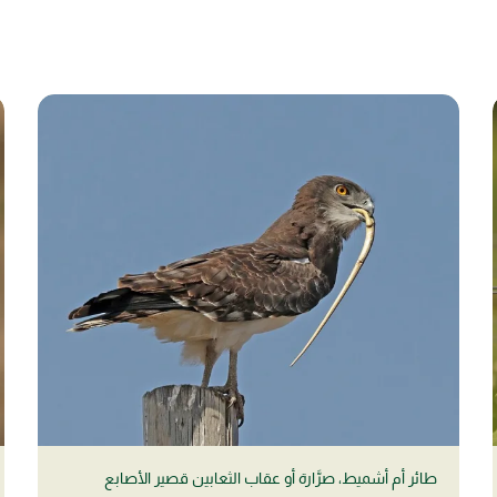
طائر أم أشميط، صرَّارة أو عقاب الثعابين قصير الأصابع