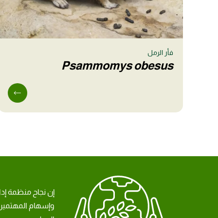
فأر الرمل
Psammomys obesus
إن نجاح منظمة إد
وإسهام المهتمين 