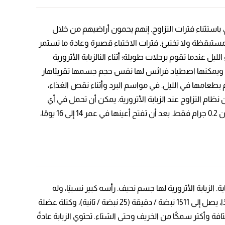
يعيشون بمفردهم، باستثناء فترات التزاوج. إنهم يحمون أراضيهم من خلال
ن مستيقظة ولا تختبئ. فترات الاختباء قصيرة وعادة ما تستمر
ل عندما تقوم برحلات طويلة؛ أثناء النالزبابة الأترورية
رض، ويمكنها اصطياد فرائس لها نفس حجم جسمها تقريبًاهار
 بطعامها في الليل. في مواسم البرد وأثناء نقص الغذاء،
 التزاوج عند الزبابة الأترورية. يمكن أن تحمل في أي
وقت من السنة. تتشكل الأزواج عادة في الربيع و تستمر فترة الحمل حوالي 27-28 يومًا، ويولد من 2 إلى 6 أطفال عارية ومكفوفة، وتزن 0.2 جرام فقط. بعد أن تفتح أعينها في عمر 14 إلى 16 يومًا،
رام في المتوسط. ويتميز بحركات سريعة للغاية. الزبابة الأترورية لها جسم نحيف. رأسه كبير نسبيًا، وله
خرطوم طويل متحرك، وأطرافه الخلفية صغيرة نسبيًا. الآذان كبيرة نسبيًا ومنتفخة. الزبابة الأترورية لديها معدل ضربات قلب سريع جدًا، يصل إلى 1511 نبضة / دقيقة (25 نبضة / ثانية)، وكتلة عضلة
كثر كثافة وأكثر سمكًا من الخريف وحتى الشتاء. تحتوي الزبابة عادةً