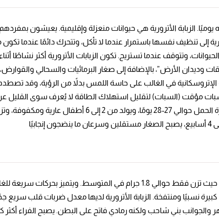
، ويأكل حوالي 1.5-2 ضعف وزن جسمه يوميًا. الزبابة الأترورية هي حيوانات منعزلة وإقليمية. 
ورية إلى تنظيف نفسها باستمرار عندما لا تأكل، وتتحرك دائمًا عندما تكو
ت، وتتوقف عندما تستريح. تكون الزبابات الأترورية أكثر نشاطًا أثناء اللي
يرقات وديدان الأرض”، بالإضافة إلى صغار البرمائيات والسحالي والقوا
ة الإتروسكانية في الغالب على حاسة اللمس بدلاً من الرؤية، وقد تصطدم
 مؤقت (السبات) لتقليل استهلاك الطاقة لا يُعرف سوى القليل عن نظام
الزبابة الأترورية هي أصغر الثدييات الموجودة من حيث الكتلة، حيث تزن فقط حوالي 1.8 ج
 الفراء على الظهر والجوانب بني شاحب ولكنه رمادي فاتح على البطن. يصبح الفراء أ