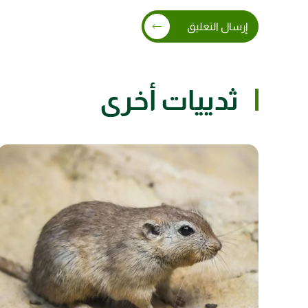
إرسال التعليق
ثدييات أخرى