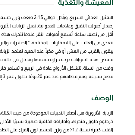
المعيشة والتغذية
التمثيل الغذائي السريع
إصدار أصوات النقيق وعلامات العدوانية. تميل الزبابات الأتر
أقل من نصف ساعة. تُسمع أصوات النقر عندما تتحرك هذه الحيوانا
تتغذى في الغالب على اللافقاريات المختلفة، ” الحشرات وال
يبقون بالقرب من العش أو في مخبأ. عند الصيد، تعتمد الزباب
تخفض هذه الحيوانات درجة حرارة جسمها وتدخل في حالة سبات
تنضج بسرعة. ويتم فطامهم عند عمر 20 يومًا. بحلول عمر 3 إلى 4 أسابيع، يصبح الصغار مستقلين وسرعان ما ينضجون إنجابيًا
الوصف
القلب كبيرة نسبيًا، 1.2٪ من وزن الجسم. لون