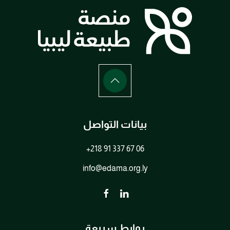
بيانات التواصل
+218 91 337 67 06
info@edama.org.ly
روابط سريعة