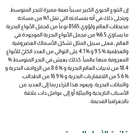
إن التنوع الحيوي الكبير نسبياً صفة مميزة للبحر المتوسط
ويتجلى ذلك في أنه بمساحته التي تقل 1% من مساحة
محيطات العالم ويُؤوِي 8565 نوعاً من مُجمَل الأنواع البحرية
ما يساوي 6.5% من مجمل الأنواع البحرية الموجودة في
العالم , فعلى سبيل المثال تشكل الأسماك الغضروفية
والعظمية % 9.5 و % 4.1 على التوالي من العدد الكليّ للأنواع
المعروفة منها عالمياً. كذلك يعيش في البحر المتوسط %
18.4 من ثدييات العالم البحرية و % 8.6 من الزواحف البحرية و
% 5.6 من اللافقاريات البحرية و % 16.9 من الطحالب
والنباتات البحرية. ويعود هذا الثراء ربما إلى العديد من
الأسباب التاريخية والبيئيّة أو إلى عوامل ذات علاقة
بالجغرافيا القديمة.