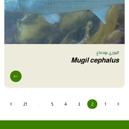
البوري بودماغ
Mugil cephalus
21
…
5
4
3
2
1