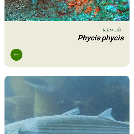
الذُّئب (ذئب)
Phycis phycis