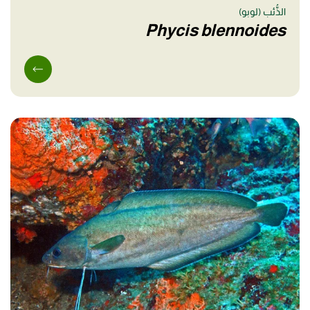
الذُّئب (لوبو)
Phycis blennoides