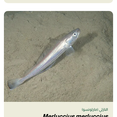
النازلي (مارلوتسو)
Merluccius merluccius