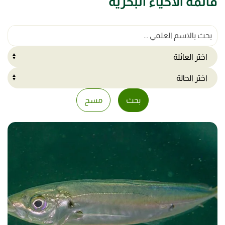
قائمة الأحياء البحرية
اختر العائلة
100
اختر الحالة
results
8
بحث
مسح
available
results
available